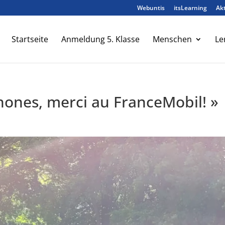
Webuntis
itsLearning
Akt
Startseite
Anmeldung 5. Klasse
Menschen
Le
hones, merci au FranceMobil! »