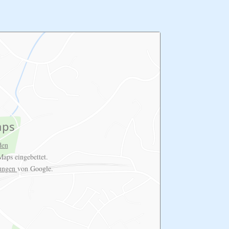
aps
den
aps eingebettet.
rungen
von Google.