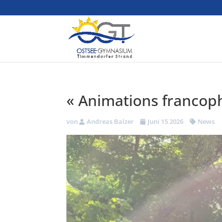
« Animations francop
von
Andreas Balzer
Juni 15 2026
News