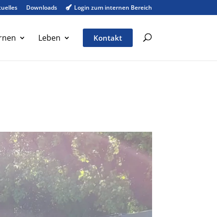
uelles
Downloads
Login zum internen Bereich

rnen
Leben
Kontakt