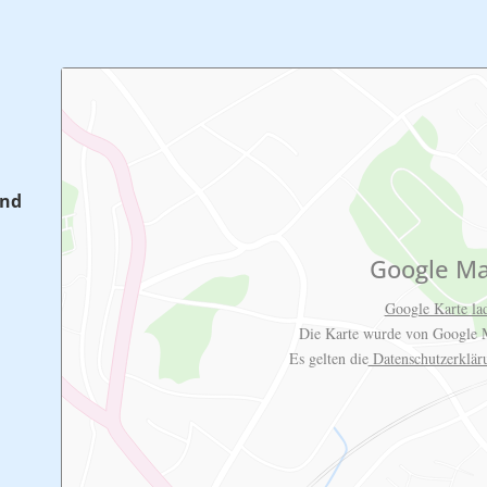
and
Google M
Google Karte la
Die Karte wurde von Google M
Es gelten die
Datenschutzerklä