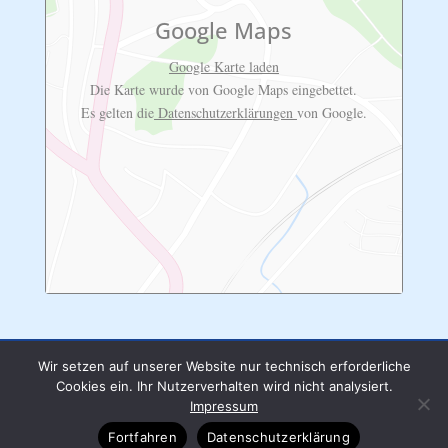
Google Maps
Google Karte laden
Die Karte wurde von Google Maps eingebettet.
Es gelten die
Datenschutzerklärungen
von Google.
Wir setzen auf unserer Website nur technisch erforderliche
Cookies ein. Ihr Nutzerverhalten wird nicht analysiert.
Impressum
|
Datenschutzerklärung
Impressum
Fortfahren
Datenschutzerklärung