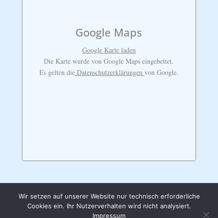
Google Maps
Google Karte laden
Die Karte wurde von Google Maps eingebettet.
Es gelten die
Datenschutzerklärungen
von Google.
Wir setzen auf unserer Website nur technisch erforderliche
Cookies ein. Ihr Nutzerverhalten wird nicht analysiert.
Impressum
|
Datenschutzerklärung
Impressum