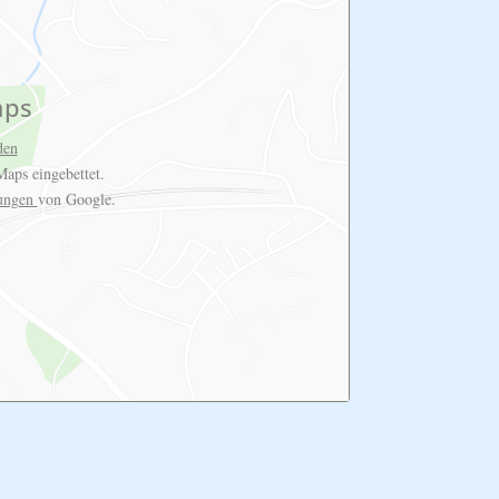
aps
den
aps eingebettet.
rungen
von Google.