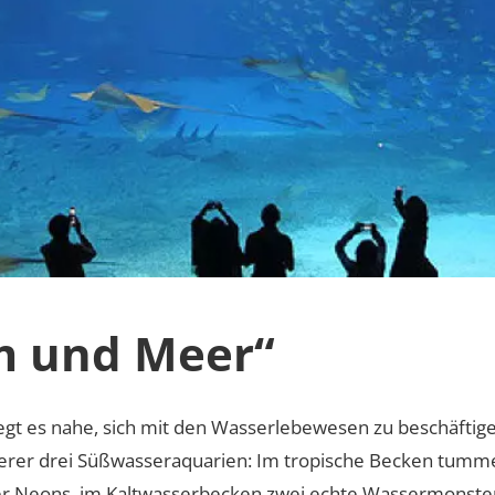
m und Meer“
iegt es nahe, sich mit den Wasserlebewesen zu beschäftig
erer drei Süßwasseraquarien: Im tropische Becken tumme
r Neons, im Kaltwasserbecken zwei echte Wassermonster: