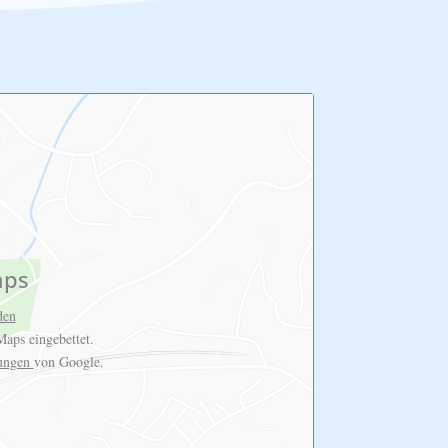
aps
den
aps eingebettet.
rungen
von Google.