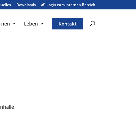
uelles
Downloads
Login zum internen Bereich

rnen
Leben
Kontakt
nhalle.