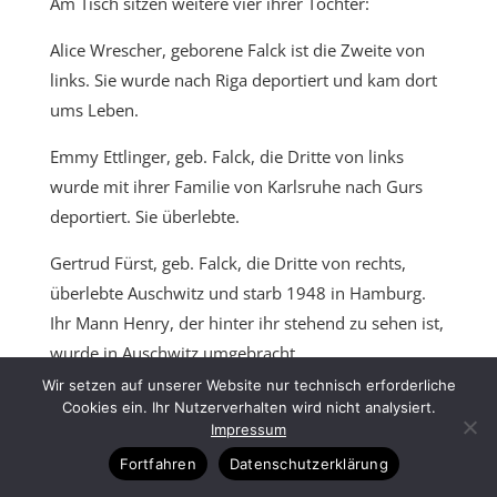
Am Tisch sitzen weitere vier ihrer Töchter:
Alice Wrescher, geborene Falck ist die Zweite von
links. Sie wurde nach Riga deportiert und kam dort
ums Leben.
Emmy Ettlinger, geb. Falck, die Dritte von links
wurde mit ihrer Familie von Karlsruhe nach Gurs
deportiert. Sie überlebte.
Gertrud Fürst, geb. Falck, die Dritte von rechts,
überlebte Auschwitz und starb 1948 in Hamburg.
Ihr Mann Henry, der hinter ihr stehend zu sehen ist,
wurde in Auschwitz umgebracht.
Wir setzen auf unserer Website nur technisch erforderliche
Juliane Mansbacher, geb. Falck, die Zweite von
Cookies ein. Ihr Nutzerverhalten wird nicht analysiert.
rechts, wurde in Auschwitz ermordet. 1942 kam sie
Impressum
zusammen mit der Mutter, der dann 87 jährigen
Fortfahren
Datenschutzerklärung
Margarethe Falck nach Theresienstadt, wo diese