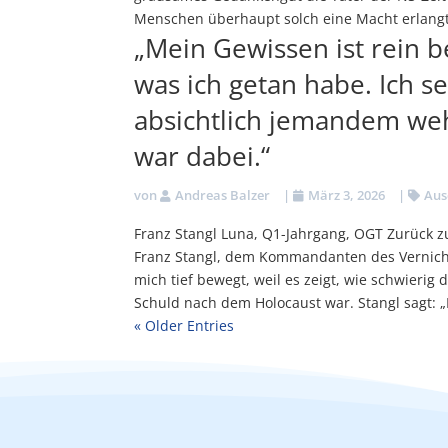
Menschen überhaupt solch eine Macht erlangt
„Mein Gewissen ist rein b
was ich getan habe. Ich s
absichtlich jemandem weh
war dabei.“
von
Andreas Balzer
|
März 3, 2026
|
Aus
Franz Stangl Luna, Q1-Jahrgang, OGT Zurück zu
Franz Stangl, dem Kommandanten des Vernicht
mich tief bewegt, weil es zeigt, wie schwierig
Schuld nach dem Holocaust war. Stangl sagt: „
« Older Entries