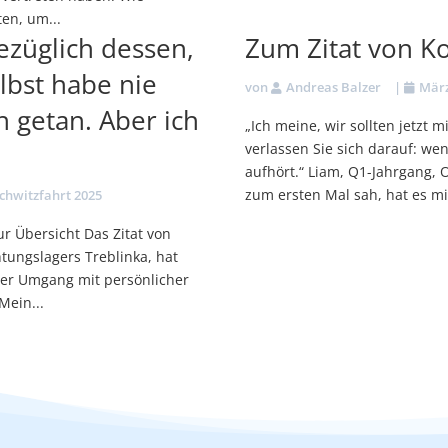
en, um...
ezüglich dessen,
Zum Zitat von K
elbst habe nie
von
Andreas Balzer
|
März
 getan. Aber ich
„Ich meine, wir sollten jetzt
verlassen Sie sich darauf: we
aufhört.“ Liam, Q1-Jahrgang, O
zum ersten Mal sah, hat es mi
chwitzfahrt 2025
r Übersicht Das Zitat von
ungslagers Treblinka, hat
 der Umgang mit persönlicher
Mein...