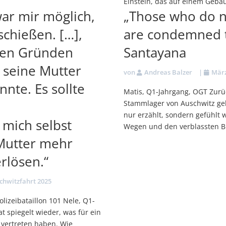
Einstein, das auf einem Gebäu
war mir möglich,
„Those who do 
schießen. […],
are condemned to
mten Gründen
Santayana
 seine Mutter
von
Andreas Balzer
|
März
nte. Es sollte
Matis, Q1-Jahrgang, OGT Zurüc
Stammlager von Auschwitz gel
nur erzählt, sondern gefühlt 
mich selbst
Wegen und den verblassten Bil
 Mutter mehr
rlösen.“
chwitzfahrt 2025
lizeibataillon 101 Nele, Q1-
t spiegelt wieder, was für ein
 vertreten haben. Wie