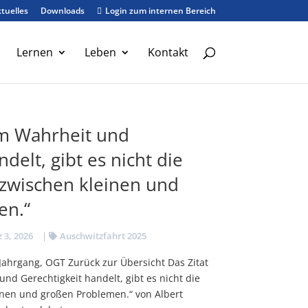
tuelles
Downloads
Login zum internen Bereich

Lernen
Leben
Kontakt
m Wahrheit und
delt, gibt es nicht die
zwischen kleinen und
en.“
 3, 2026
|
Auschwitzfahrt 2025
-Jahrgang, OGT Zurück zur Übersicht Das Zitat
nd Gerechtigkeit handelt, gibt es nicht die
nen und großen Problemen.“ von Albert