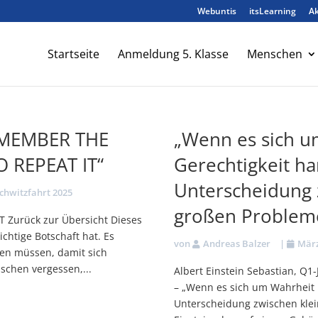
Webuntis
itsLearning
Ak
Startseite
Anmeldung 5. Klasse
Menschen
MEMBER THE
„Wenn es sich u
 REPEAT IT“
Gerechtigkeit han
Unterscheidung 
chwitzfahrt 2025
großen Problem
Zurück zur Übersicht Dieses
ichtige Botschaft hat. Es
von
Andreas Balzer
|
März
nen müssen, damit sich
chen vergessen,...
Albert Einstein Sebastian, Q1
– „Wenn es sich um Wahrheit u
Unterscheidung zwischen klei