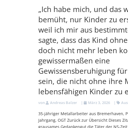
„Ich habe mich, und das 
bemüht, nur Kinder zu er
weil ich mir aus bestim
sagte, dass das Kind ohne
doch nicht mehr leben kon
gewissermaßen eine
Gewissensberuhigung für 
sein, die nicht ohne ihre
lebensfähigen Kinder zu e
von
Andreas Balzer
|
März 3, 2026
|
Aus
35-jähriger Metallarbeiter aus Bremerhaven, Po
Jahrgang, OGT Zurück zur Übersicht Dieses Zita
grausames Gedankengut die Täter der NS-Zeit