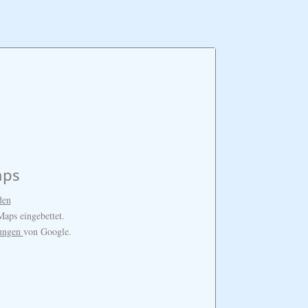
aps
den
aps eingebettet.
rungen
von Google.