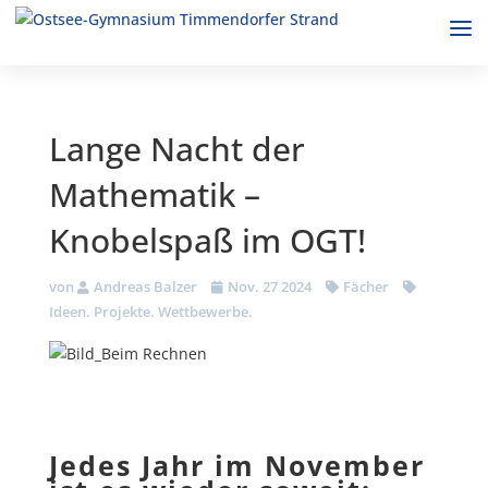
Lange Nacht der
Mathematik –
Knobelspaß im OGT!
von
Andreas Balzer
Nov. 27 2024
Fächer
Ideen. Projekte. Wettbewerbe.
Jedes Jahr im November