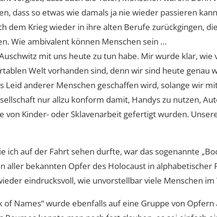
 sagen, dass so etwas wie damals ja nie wieder passieren ka
h dem Krieg wieder in ihre alten Berufe zurückgingen, di
gen. Wie ambivalent können Menschen sein …
Auschwitz mit uns heute zu tun habe. Mir wurde klar, wie
tablen Welt vorhanden sind, denn wir sind heute genau 
 Leid anderer Menschen geschaffen wird, solange wir mit 
sellschaft nur allzu konform damit, Handys zu nutzen, A
lfe von Kinder- oder Sklavenarbeit gefertigt wurden. Unse
die ich auf der Fahrt sehen durfte, war das sogenannte „B
n aller bekannten Opfer des Holocaust in alphabetischer R
 wieder eindrucksvoll, wie unvorstellbar viele Menschen 
 of Names“ wurde ebenfalls auf eine Gruppe von Opfern 