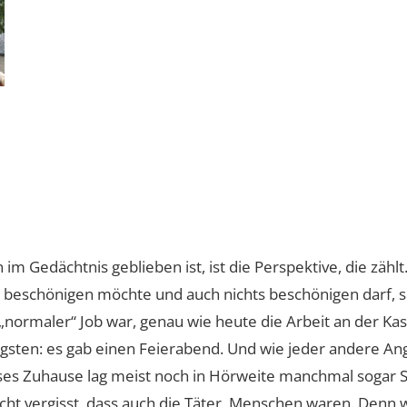
 im Gedächtnis geblieben ist, ist die Perspektive, die zä
eschönigen möchte und auch nichts beschönigen darf, so 
in „normaler“ Job war, genau wie heute die Arbeit an der K
igsten: es gab einen Feierabend. Und wie jeder andere An
ses Zuhause lag meist noch in Hörweite manchmal sogar Si
ht vergisst, dass auch die Täter, Menschen waren. Denn