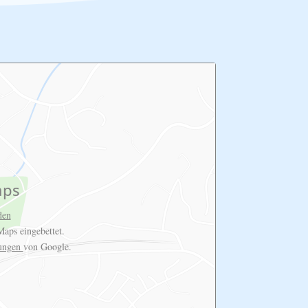
aps
den
aps eingebettet.
rungen
von Google.