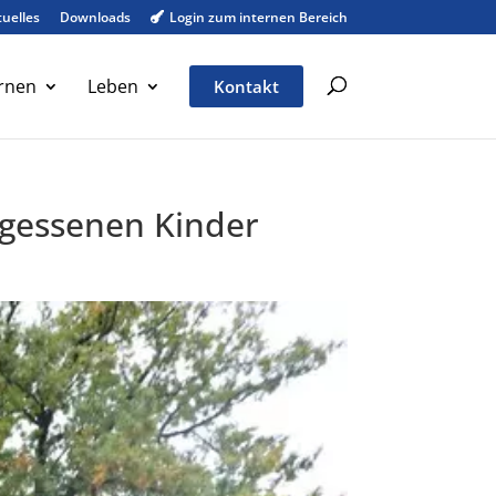
uelles
Downloads
Login zum internen Bereich

rnen
Leben
Kontakt
rgessenen Kinder